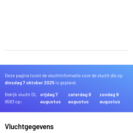
Deze pagina toont de vluchtinformatie voor de vlucht die op
dinsdag 7 oktober 2025
is gepland.
Bekijk vlucht DL
vrijdag 7
zaterdag 8
zondag 9
9583 op:
augustus
augustus
augustus
Vluchtgegevens