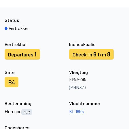
Status
Vertrokken
Vertrekhal
Incheckbalie
1
6
8
Departures
Check-in
t/m
Gate
Vliegtuig
EMJ-295
B4
(PHNXZ)
Bestemming
Vluchtnummer
Florence
KL 1655
FLR
Codeshares