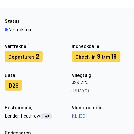
Status
Vertrokken
Vertrekhal
Incheckbalie
2
9
16
Departures
Check-in
t/m
Gate
Vliegtuig
32S-32Q
D26
(PHAXG)
Bestemming
Vluchtnummer
Londen Heathrow
KL 1001
LHR
Codeshares