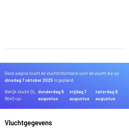
Deze pagina toont de vluchtinformatie voor de vlucht die op
dinsdag 7 oktober 2025
is gepland.
Bekijk vlucht DL
donderdag 6
vrijdag 7
zaterdag 8
9640 op:
augustus
augustus
augustus
Vluchtgegevens