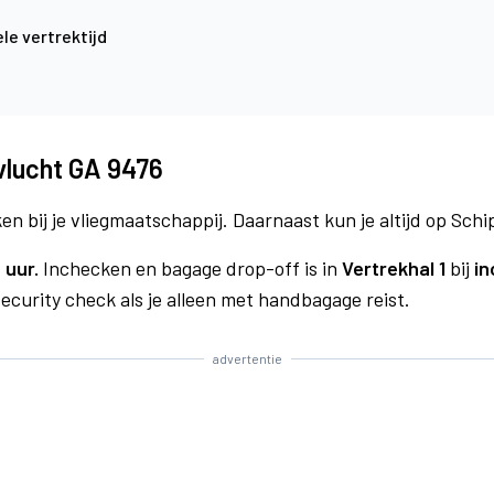
le vertrektijd
4
vlucht GA 9476
n bij je vliegmaatschappij. Daarnaast kun je altijd op Schi
 uur.
Inchecken en bagage drop-off is in
Vertrekhal 1
bij
in
curity check als je alleen met handbagage reist.
advertentie