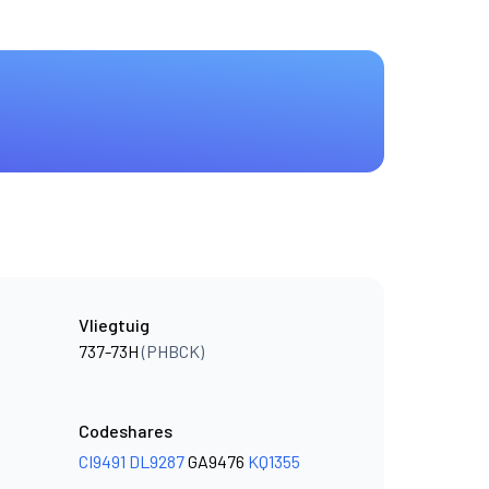
Vliegtuig
737-73H
(PHBCK)
Codeshares
CI9491
DL9287
GA9476
KQ1355