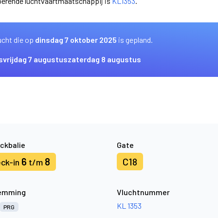
oerende luchtvaartmaatschappij is
KL1353
.
ucht die op
dinsdag 7 oktober 2025
is gepland.
s
vrijdag 7 augustus
zaterdag 8 augustus
ckbalie
Gate
6
8
C18
ck-in
t/m
emming
Vluchtnummer
KL 1353
PRG