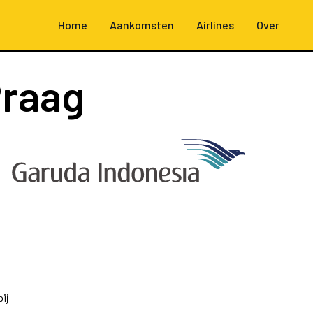
Home
Aankomsten
Airlines
Over
Praag
ij