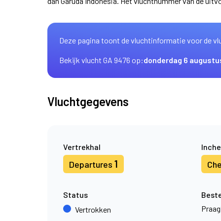
dan Garuda Indonesia. Het vluchtnummer van de uitv
Deze pagina toont de vluchtinformatie voor de vl
Bekijk vlucht GA 9476 op:
donderdag 6 augustu
Vluchtgegevens
Vertrekhal
Inche
1
Departures
Che
Status
Best
Praag
Vertrokken