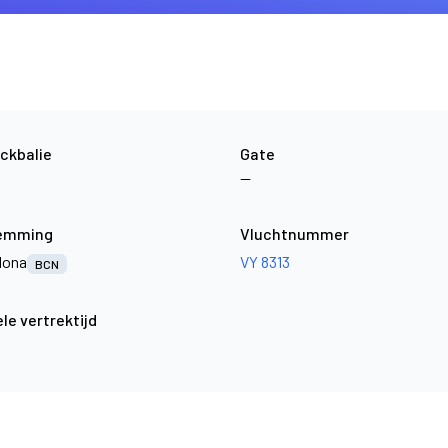
ckbalie
Gate
—
emming
Vluchtnummer
lona
VY 8313
BCN
le vertrektijd