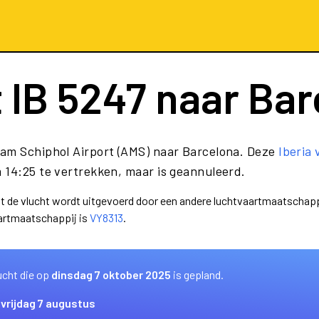
t
IB 5247
naar Bar
am Schiphol Airport (AMS) naar Barcelona. Deze
Iberia 
 14:25 te vertrekken, maar is geannuleerd.
dat de vlucht wordt uitgevoerd door een andere luchtvaartmaatschapp
aartmaatschappij is
VY8313
.
ucht die op
dinsdag 7 oktober 2025
is gepland.
s
vrijdag 7 augustus