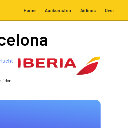
Home
Aankomsten
Airlines
Over
celona
vlucht
ij dan