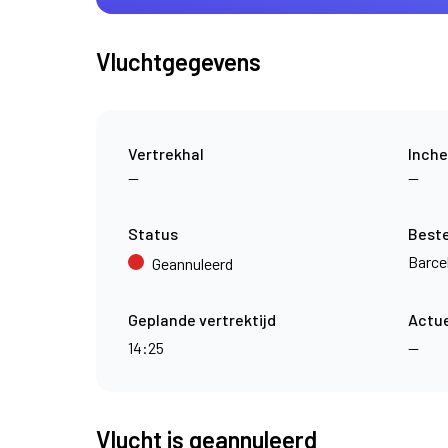
Vluchtgegevens
Vertrekhal
Inche
—
—
Status
Best
Barce
Geannuleerd
Geplande vertrektijd
Actue
14:25
—
Vlucht is geannuleerd