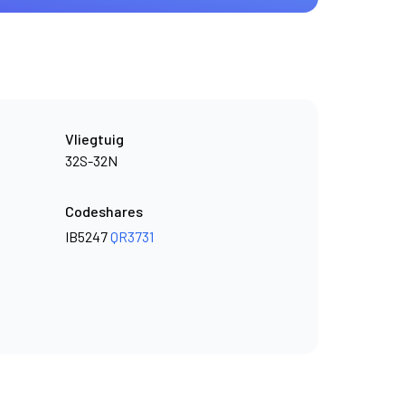
Vliegtuig
32S-32N
Codeshares
IB5247
QR3731