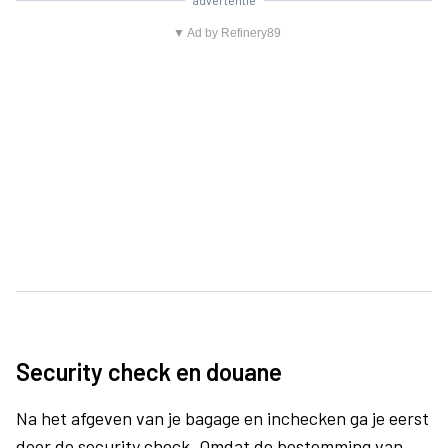
advertentie
▼ Ad by Refinery89
Security check en douane
Na het afgeven van je bagage en inchecken ga je eerst
door de security check. Omdat de bestemming van