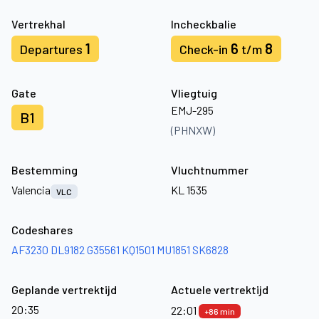
Vertrekhal
Incheckbalie
1
6
8
Departures
Check-in
t/m
Gate
Vliegtuig
EMJ-295
B1
(PHNXW)
Bestemming
Vluchtnummer
Valencia
KL 1535
VLC
Codeshares
AF3230
DL9182
G35561
KQ1501
MU1851
SK6828
Geplande vertrektijd
Actuele vertrektijd
20:35
22:01
+86 min