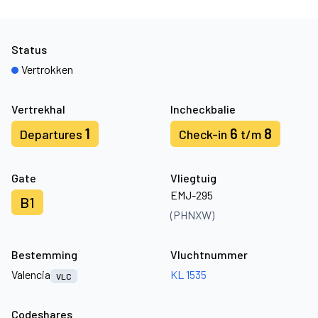
Status
Vertrokken
Vertrekhal
Incheckbalie
1
6
8
Departures
Check-in
t/m
Gate
Vliegtuig
EMJ-295
B1
(PHNXW)
Bestemming
Vluchtnummer
Valencia
KL 1535
VLC
Codeshares