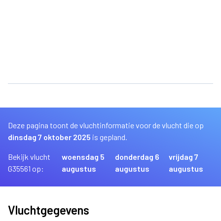
Deze pagina toont de vluchtinformatie voor de vlucht die op
dinsdag 7 oktober 2025
is gepland.
Bekijk vlucht
woensdag 5
donderdag 6
vrijdag 7
G35561 op:
augustus
augustus
augustus
Vluchtgegevens