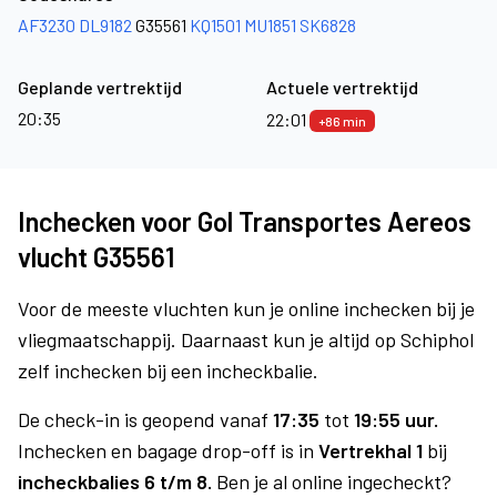
AF3230
DL9182
G35561
KQ1501
MU1851
SK6828
Geplande vertrektijd
Actuele vertrektijd
20:35
22:01
+86 min
Inchecken voor Gol Transportes Aereos
vlucht G35561
Voor de meeste vluchten kun je online inchecken bij je
vliegmaatschappij. Daarnaast kun je altijd op Schiphol
zelf inchecken bij een incheckbalie.
De check-in is geopend vanaf
17:35
tot
19:55 uur.
Inchecken en bagage drop-off is in
Vertrekhal 1
bij
incheckbalies 6 t/m 8.
Ben je al online ingecheckt?