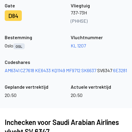
Gate
Vliegtuig
737-73H
D84
(PHHSE)
Bestemming
Vluchtnummer
Oslo
KL 1207
OSL
Codeshares
AM6341
CZ7618
KE6433
KQ1149
MF9712
SK6637
SV6347
6E3281
Geplande vertrektijd
Actuele vertrektijd
20:50
20:50
Inchecken voor Saudi Arabian Airlines
vlucht SV 6347