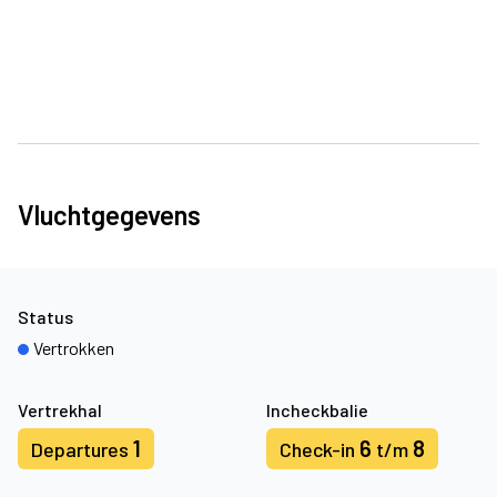
Vluchtgegevens
Status
Vertrokken
Vertrekhal
Incheckbalie
1
6
8
Departures
Check-in
t/m