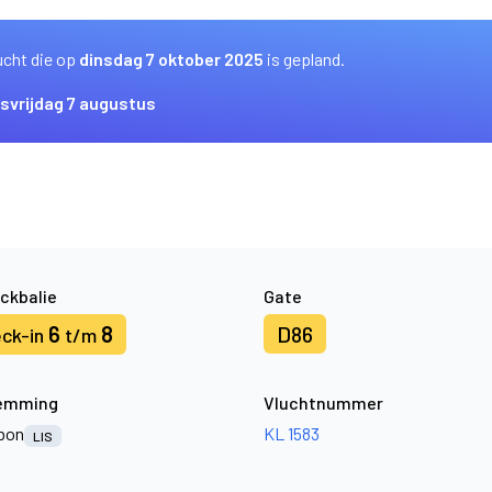
ucht die op
dinsdag 7 oktober 2025
is gepland.
us
vrijdag 7 augustus
ckbalie
Gate
6
8
D86
ck-in
t/m
emming
Vluchtnummer
bon
KL 1583
LIS