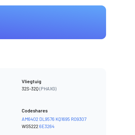
Vliegtuig
32S-32Q
(PHAXG)
Codeshares
AM6402
DL9576
KQ1695
RO9307
WS5222
6E3264