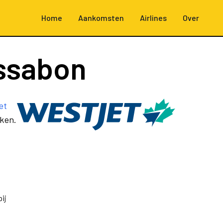
Home
Aankomsten
Airlines
Over
ssabon
et
kken.
ij