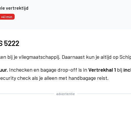
le vertrektijd
+41 min
S 5222
n bij je vliegmaatschappij. Daarnaast kun je altijd op Schi
uur.
Inchecken en bagage drop-off is in
Vertrekhal 1
bij
inc
curity check als je alleen met handbagage reist.
advertentie