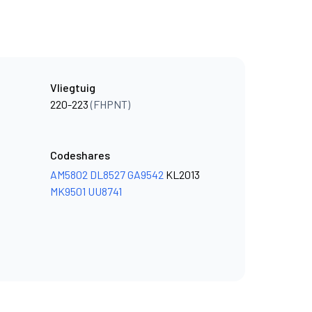
Vliegtuig
220-223
(FHPNT)
Codeshares
AM5802
DL8527
GA9542
KL2013
MK9501
UU8741