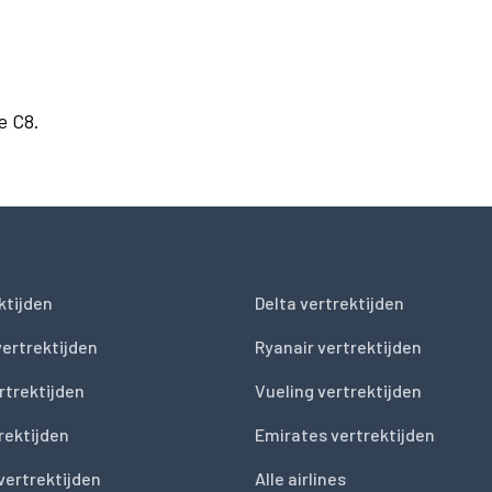
e C8.
ktijden
Delta vertrektijden
vertrektijden
Ryanair vertrektijden
rtrektijden
Vueling vertrektijden
trektijden
Emirates vertrektijden
vertrektijden
Alle airlines