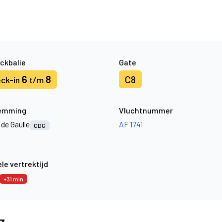
ckbalie
Gate
6
8
C8
ck-in
t/m
emming
Vluchtnummer
 de Gaulle
AF 1741
CDG
le vertrektijd
+31 min