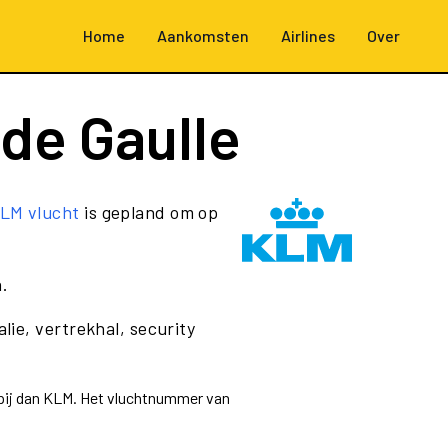
Home
Aankomsten
Airlines
Over
 de Gaulle
LM vlucht
is gepland om op
.
lie, vertrekhal, security
ppij dan KLM. Het vluchtnummer van