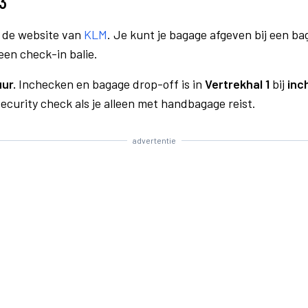
3
a de website van
KLM
. Je kunt je bagage afgeven bij een bag
een check-in balie.
uur.
Inchecken en bagage drop-off is in
Vertrekhal 1
bij
inc
curity check als je alleen met handbagage reist.
advertentie