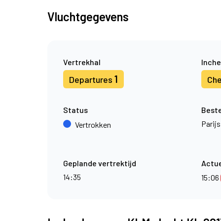
Vluchtgegevens
Vertrekhal
Inche
1
Departures
Che
Status
Best
Parijs
Vertrokken
Geplande vertrektijd
Actue
14:35
15:06