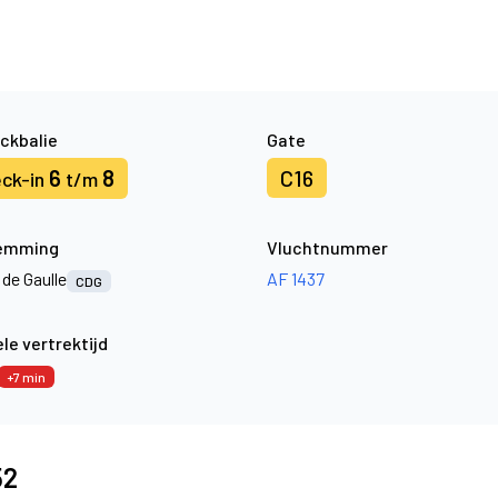
ckbalie
Gate
6
8
C16
ck-in
t/m
emming
Vluchtnummer
 de Gaulle
AF 1437
CDG
le vertrektijd
+7 min
52