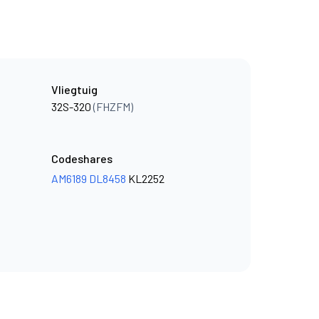
Vliegtuig
32S-320
(FHZFM)
Codeshares
AM6189
DL8458
KL2252