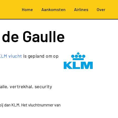
Home
Aankomsten
Airlines
Over
 de Gaulle
KLM vlucht
is gepland om op
lie, vertrekhal, security
ppij dan KLM. Het vluchtnummer van