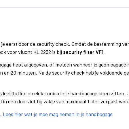
 je eerst door de security check. Omdat de bestemming va
eck voor vlucht KL 2252 is bij
security filter VF1
.
bagage hebt afgegeven, of meteen wanneer je geen bagage h
n en 20 minuten. Na de security check heb je voldoende gel
vloeistoffen en elektronica in je handbagage laten zitten. J
el in een doorzichtig zakje van maximaal 1 liter verpakt wor
e.
Lees hier wat je mee mag nemen in je handbagage