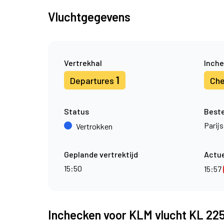
Vluchtgegevens
Vertrekhal
Inche
1
Departures
Che
Status
Best
Parijs
Vertrokken
Geplande vertrektijd
Actue
15:50
15:57
Inchecken voor KLM vlucht KL 22