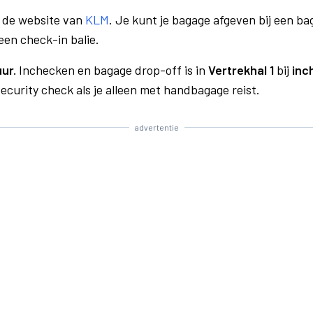
a de website van
KLM
. Je kunt je bagage afgeven bij een bag
een check-in balie.
uur.
Inchecken en bagage drop-off is in
Vertrekhal 1
bij
inc
curity check als je alleen met handbagage reist.
advertentie