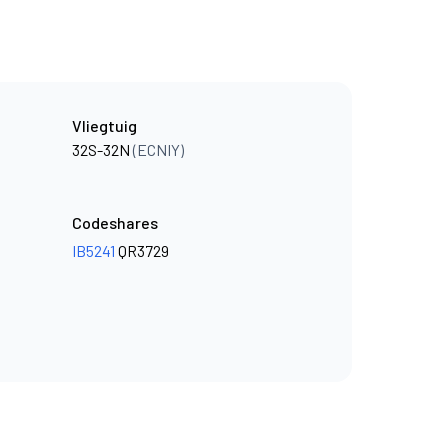
Vliegtuig
32S-32N
(ECNIY)
Codeshares
IB5241
QR3729