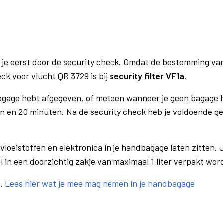
 je eerst door de security check. Omdat de bestemming va
eck voor vlucht QR 3729 is bij
security filter VF1a
.
bagage hebt afgegeven, of meteen wanneer je geen bagage h
n en 20 minuten. Na de security check heb je voldoende gel
vloeistoffen en elektronica in je handbagage laten zitten. J
el in een doorzichtig zakje van maximaal 1 liter verpakt wor
e.
Lees hier wat je mee mag nemen in je handbagage