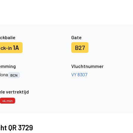
ckbalie
Gate
1A
B27
ck-in
emming
Vluchtnummer
lona
VY 8307
BCN
le vertrektijd
+4 min
cht QR 3729