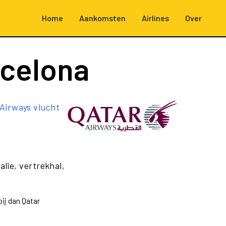
Home
Aankomsten
Airlines
Over
rcelona
Airways vlucht
.
alie, vertrekhal,
ij dan Qatar