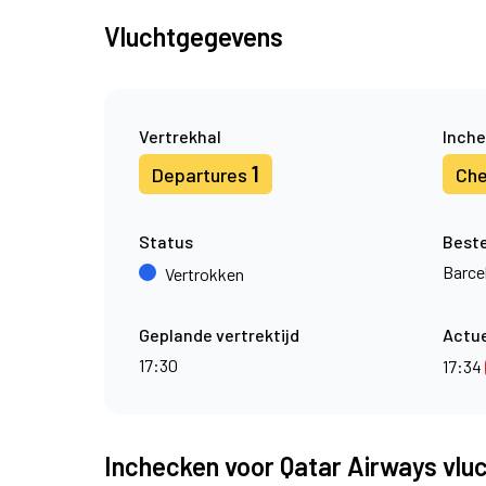
Vluchtgegevens
Vertrekhal
Inche
1
Departures
Che
Status
Best
Barce
Vertrokken
Geplande vertrektijd
Actue
17:30
17:34
Inchecken voor Qatar Airways vlu