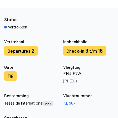
Status
Vertrokken
Vertrekhal
Incheckbalie
2
9
16
Departures
Check-in
t/m
Gate
Vliegtuig
EMJ-E7W
D6
(PHEXI)
Bestemming
Vluchtnummer
Teesside International
KL 967
MME
Codeshares