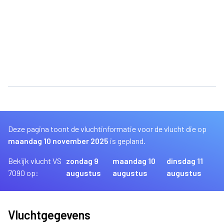
Deze pagina toont de vluchtinformatie voor de vlucht die op
maandag 10 november 2025
is gepland.
Bekijk vlucht VS
zondag 9
maandag 10
dinsdag 11
7090 op:
augustus
augustus
augustus
Vluchtgegevens