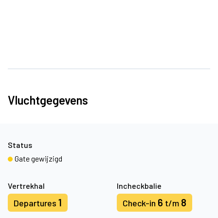
Vluchtgegevens
Status
Gate gewijzigd
Vertrekhal
Incheckbalie
1
6
8
Departures
Check-in
t/m