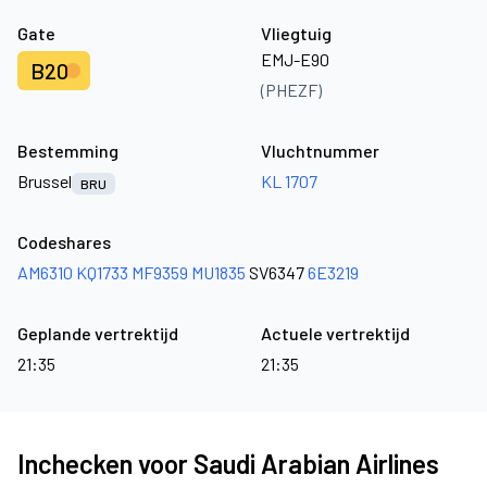
Gate
Vliegtuig
EMJ-E90
B20
(PHEZF)
Bestemming
Vluchtnummer
Brussel
KL 1707
BRU
Codeshares
AM6310
KQ1733
MF9359
MU1835
SV6347
6E3219
Geplande vertrektijd
Actuele vertrektijd
21:35
21:35
Inchecken voor Saudi Arabian Airlines