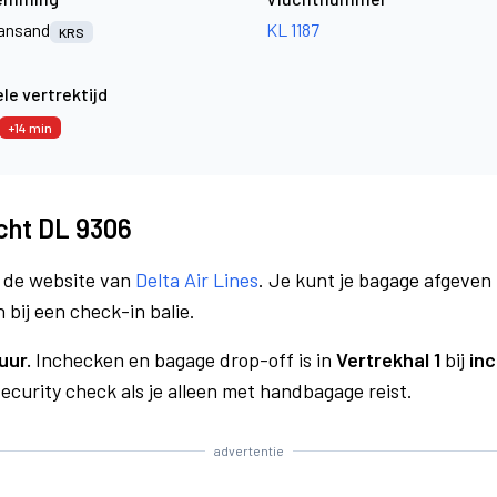
iansand
KL 1187
KRS
le vertrektijd
+14 min
ucht DL 9306
a de website van
Delta Air Lines
. Je kunt je bagage afgeven 
 bij een check-in balie.
uur.
Inchecken en bagage drop-off is in
Vertrekhal 1
bij
inc
curity check als je alleen met handbagage reist.
advertentie