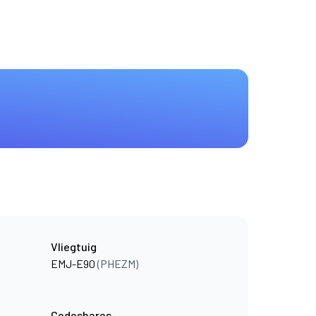
Vliegtuig
EMJ-E90
(PHEZM)
Codeshares