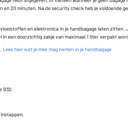
bagage hebt afgegeven, of meteen wanneer je geen bagage h
n en 20 minuten. Na de security check heb je voldoende gel
vloeistoffen en elektronica in je handbagage laten zitten. J
el in een doorzichtig zakje van maximaal 1 liter verpakt wor
e.
Lees hier wat je mee mag nemen in je handbagage
e B32.
r instappen.