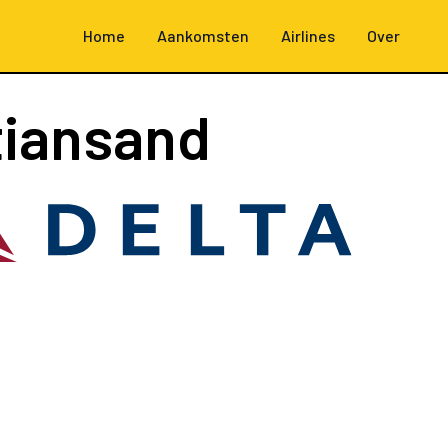
Home
Aankomsten
Airlines
Over
tiansand