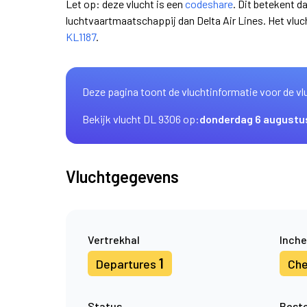
Let op: deze vlucht is een
codeshare
. Dit betekent d
luchtvaartmaatschappij dan Delta Air Lines. Het vl
KL1187
.
Deze pagina toont de vluchtinformatie voor de vl
Bekijk vlucht DL 9306 op:
donderdag 6 augustu
Vluchtgegevens
Vertrekhal
Inche
1
Departures
Che
Status
Best