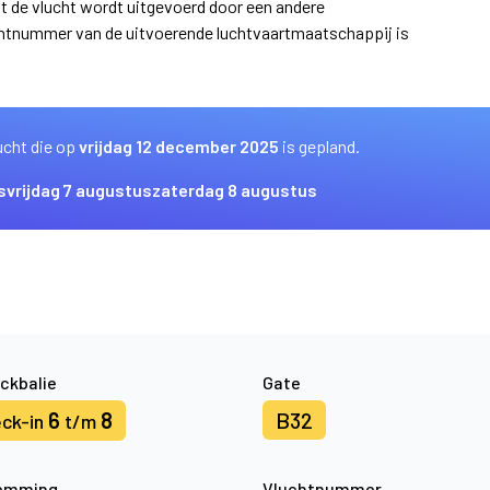
at de vlucht wordt uitgevoerd door een andere
uchtnummer van de uitvoerende luchtvaartmaatschappij is
ucht die op
vrijdag 12 december 2025
is gepland.
s
vrijdag 7 augustus
zaterdag 8 augustus
ckbalie
Gate
6
8
B32
ck-in
t/m
emming
Vluchtnummer