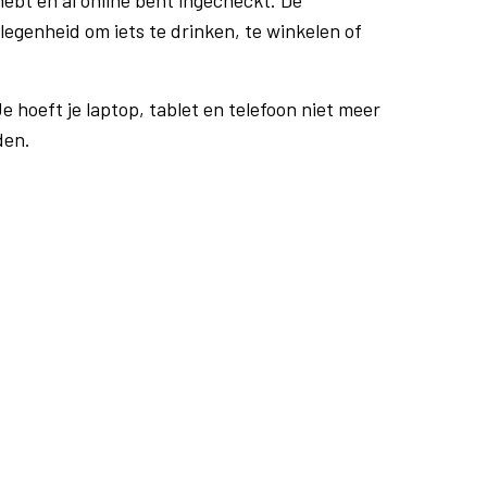
ebt en al online bent ingecheckt. De
egenheid om iets te drinken, te winkelen of
e hoeft je laptop, tablet en telefoon niet meer
den.