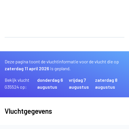
Deze pagina toont de vluchtinformatie voor de vlucht die op
zaterdag 11 april 2026
is gepland.
Bekijk vlucht
donderdag 6
vrijdag 7
zaterdag 8
G35524 op:
augustus
augustus
augustus
Vluchtgegevens