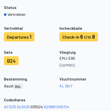
Status
Vertrokken
Vertrekhal
Incheckbalie
1
6
8
Departures
Check-in
t/m
Gate
Vliegtuig
EMJ-E90
B24
(DAMWO)
Bestemming
Vluchtnummer
Bazel
KL 1947
BSL
Codeshares
AF3210
DL9425
G35524
KQ1989
SK6724