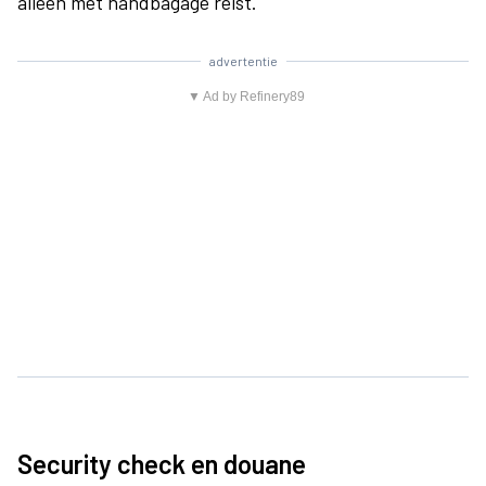
alleen met handbagage reist.
advertentie
▼ Ad by Refinery89
Security check en douane