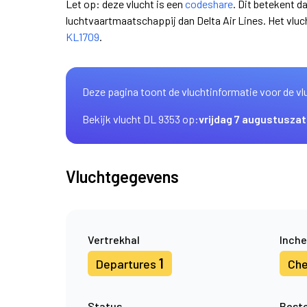
Let op: deze vlucht is een
codeshare
. Dit betekent d
luchtvaartmaatschappij dan Delta Air Lines. Het vl
KL1709
.
Deze pagina toont de vluchtinformatie voor de vl
Bekijk vlucht DL 9353 op:
vrijdag 7 augustus
zat
Vluchtgegevens
Vertrekhal
Inche
1
Departures
Che
Status
Best