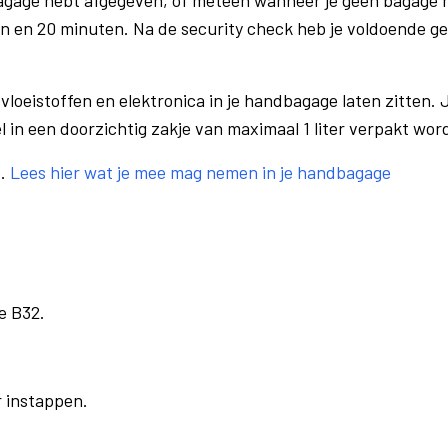
bagage hebt afgegeven, of meteen wanneer je geen bagage h
n en 20 minuten. Na de security check heb je voldoende gel
vloeistoffen en elektronica in je handbagage laten zitten. J
el in een doorzichtig zakje van maximaal 1 liter verpakt wor
e.
Lees hier wat je mee mag nemen in je handbagage
e B32.
r instappen.