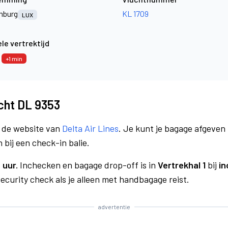
mburg
KL 1709
LUX
le vertrektijd
6
+1 min
ucht DL 9353
a de website van
Delta Air Lines
. Je kunt je bagage afgeven 
 bij een check-in balie.
 uur.
Inchecken en bagage drop-off is in
Vertrekhal 1
bij
in
curity check als je alleen met handbagage reist.
advertentie