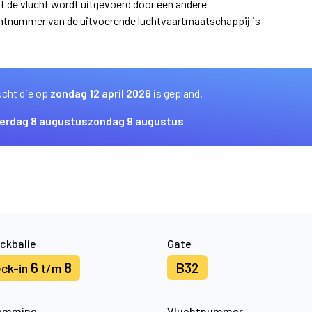
at de vlucht wordt uitgevoerd door een andere
uchtnummer van de uitvoerende luchtvaartmaatschappij is
ucht die op
zondag 12 april 2026
is gepland.
erdag 8 augustus
zondag 9 augustus
ckbalie
Gate
6
8
B32
ck-in
t/m
emming
Vluchtnummer