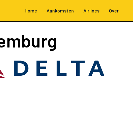
Home
Aankomsten
Airlines
Over
xemburg