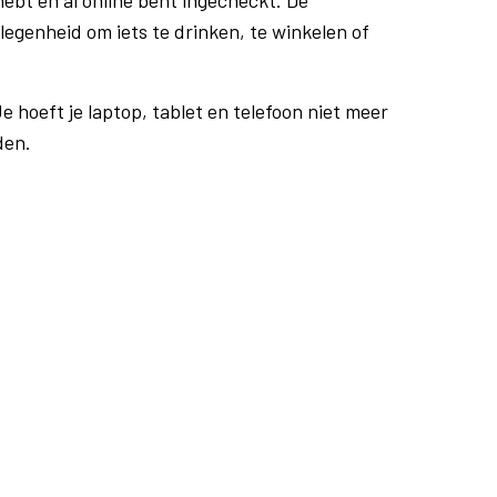
ebt en al online bent ingecheckt. De
egenheid om iets te drinken, te winkelen of
e hoeft je laptop, tablet en telefoon niet meer
den.