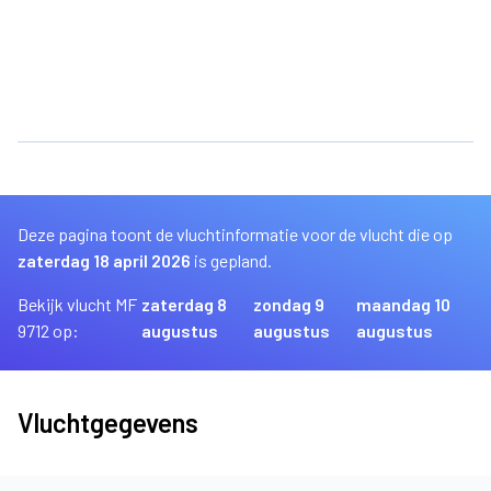
Deze pagina toont de vluchtinformatie voor de vlucht die op
zaterdag 18 april 2026
is gepland.
Bekijk vlucht MF
zaterdag 8
zondag 9
maandag 10
9712 op:
augustus
augustus
augustus
Vluchtgegevens