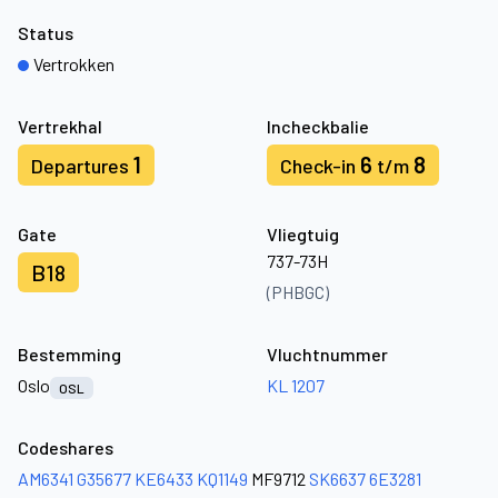
Status
Vertrokken
Vertrekhal
Incheckbalie
1
6
8
Departures
Check-in
t/m
Gate
Vliegtuig
737-73H
B18
(PHBGC)
Bestemming
Vluchtnummer
Oslo
KL 1207
OSL
Codeshares
AM6341
G35677
KE6433
KQ1149
MF9712
SK6637
6E3281