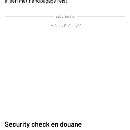
alleen met handbagage reist.
advertentie
▼ Ad by Refinery89
Security check en douane