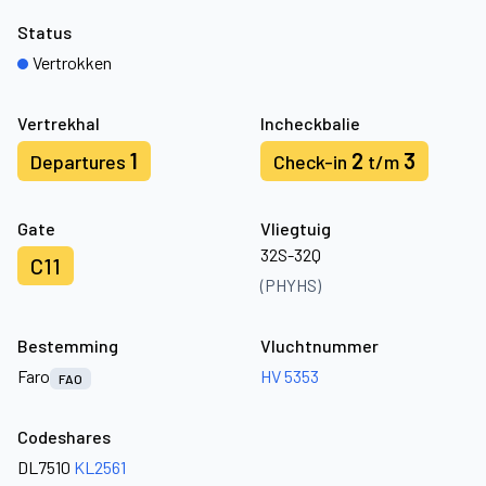
Status
Vertrokken
Vertrekhal
Incheckbalie
1
2
3
Departures
Check-in
t/m
Gate
Vliegtuig
32S-32Q
C11
(PHYHS)
Bestemming
Vluchtnummer
Faro
HV 5353
FAO
Codeshares
DL7510
KL2561