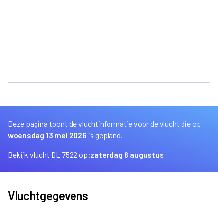
Deze pagina toont de vluchtinformatie voor de vlucht die op
woensdag 13 mei 2026
is gepland.
Bekijk vlucht DL 7522 op:
zaterdag 8 augustus
Vluchtgegevens