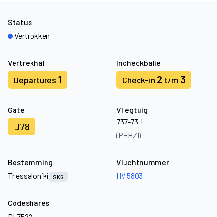
Status
Vertrokken
Vertrekhal
Incheckbalie
1
2
3
Departures
Check-in
t/m
Gate
Vliegtuig
737-73H
D78
(PHHZI)
Bestemming
Vluchtnummer
Thessaloniki
HV 5803
SKG
Codeshares
DL7522