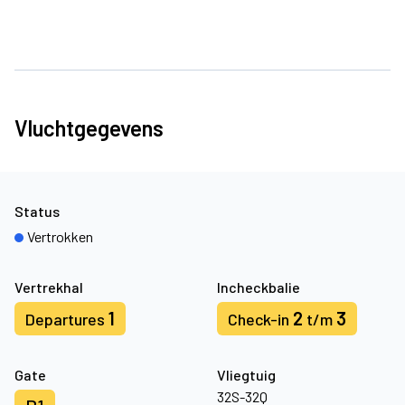
Vluchtgegevens
Status
Vertrokken
Vertrekhal
Incheckbalie
1
2
3
Departures
Check-in
t/m
Gate
Vliegtuig
32S-32Q