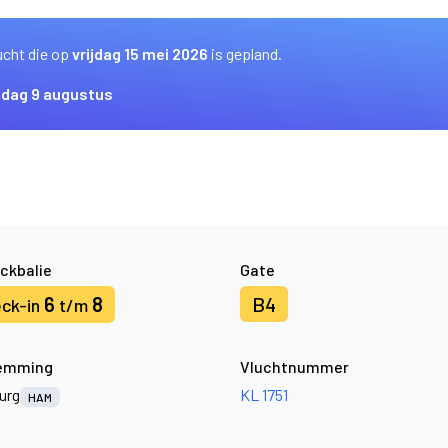
ucht die op
vrijdag 15 mei 2026
is gepland.
dag 9 augustus
ckbalie
Gate
6
8
B4
ck-in
t/m
emming
Vluchtnummer
urg
KL 1751
HAM