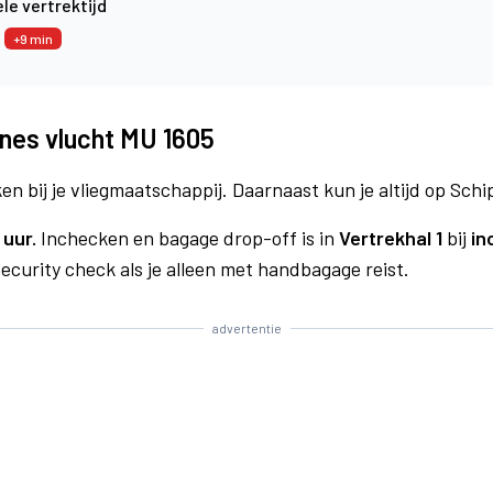
le vertrektijd
4
+9 min
ines vlucht MU 1605
n bij je vliegmaatschappij. Daarnaast kun je altijd op Schi
 uur.
Inchecken en bagage drop-off is in
Vertrekhal 1
bij
in
curity check als je alleen met handbagage reist.
advertentie