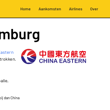
Home
Aankomsten
Airlines
Over
amburg
Eastern
rtrokken.
alie,
ij dan China