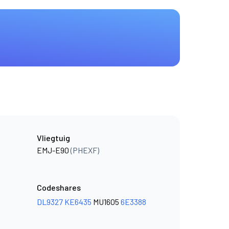
Vliegtuig
EMJ-E90
(PHEXF)
Codeshares
DL9327
KE6435
MU1605
6E3388