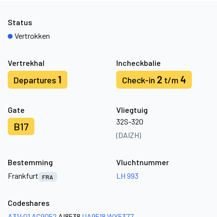
Status
Vertrokken
Vertrekhal
Incheckbalie
1
2
4
Departures
Check-in
t/m
Gate
Vliegtuig
32S-320
B17
(DAIZH)
Bestemming
Vluchtnummer
Frankfurt
LH 993
FRA
Codeshares
A31401
AC9052
AI8538
UA9518
WY5377