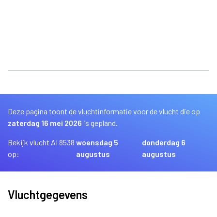
Deze pagina toont de vluchtinformatie voor de vlucht die op
zaterdag 16 mei 2026
is gepland.
Bekijk vlucht AI 8538
woensdag 5
donderdag 6
op:
augustus
augustus
Vluchtgegevens