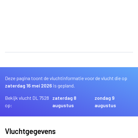
Deze pagina toont de vluchtinformatie voor de vlucht die op
zaterdag 16 mei 2026
is gepland.
Bekijk vlucht DL 7528
zaterdag 8
zondag 9
op:
augustus
augustus
Vluchtgegevens