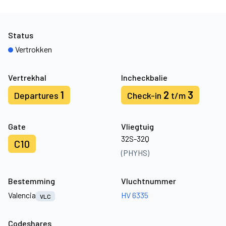
Status
Vertrokken
Vertrekhal
Incheckbalie
1
2
3
Departures
Check-in
t/m
Gate
Vliegtuig
32S-32Q
C10
(PHYHS)
Bestemming
Vluchtnummer
Valencia
HV 6335
VLC
Codeshares