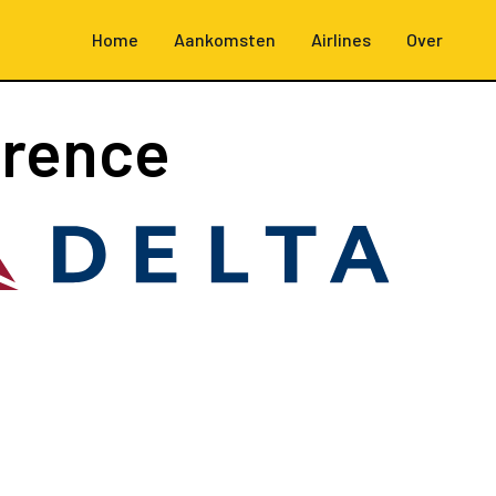
Home
Aankomsten
Airlines
Over
orence