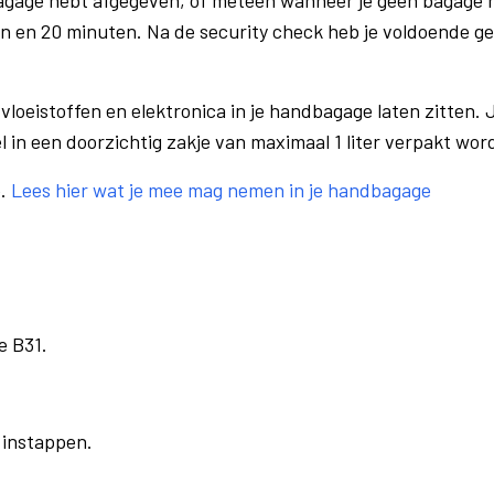
bagage hebt afgegeven, of meteen wanneer je geen bagage h
n en 20 minuten. Na de security check heb je voldoende gel
vloeistoffen en elektronica in je handbagage laten zitten. J
el in een doorzichtig zakje van maximaal 1 liter verpakt wor
e.
Lees hier wat je mee mag nemen in je handbagage
e B31.
r instappen.