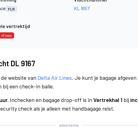
nce
KL 1657
FLR
le vertrektijd
+7 min
ucht DL 9167
a de website van
Delta Air Lines
. Je kunt je bagage afgeven 
 bij een check-in balie.
uur.
Inchecken en bagage drop-off is in
Vertrekhal 1
bij
inc
curity check als je alleen met handbagage reist.
advertentie