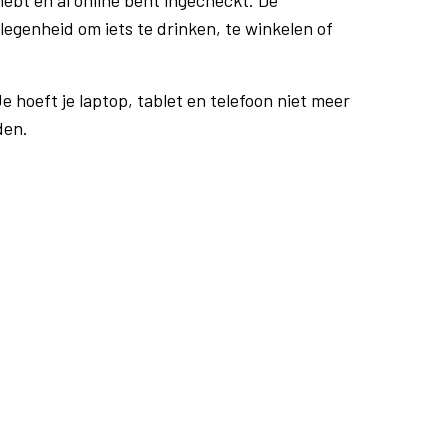
ebt en al online bent ingecheckt. De
egenheid om iets te drinken, te winkelen of
e hoeft je laptop, tablet en telefoon niet meer
den.