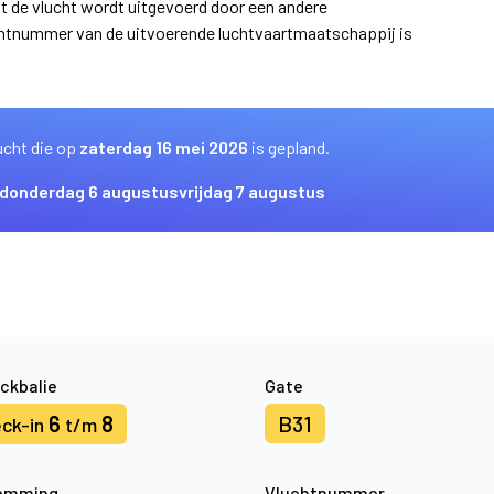
at de vlucht wordt uitgevoerd door een andere
uchtnummer van de uitvoerende luchtvaartmaatschappij is
ucht die op
zaterdag 16 mei 2026
is gepland.
donderdag 6 augustus
vrijdag 7 augustus
ckbalie
Gate
6
8
B31
ck-in
t/m
emming
Vluchtnummer