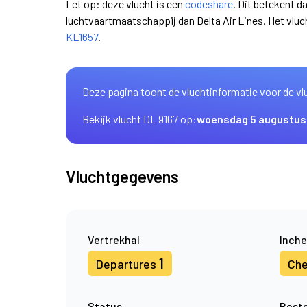
Let op: deze vlucht is een
codeshare
. Dit betekent d
luchtvaartmaatschappij dan Delta Air Lines. Het vl
KL1657
.
Deze pagina toont de vluchtinformatie voor de vl
Bekijk vlucht DL 9167 op:
woensdag 5 augustus
Vluchtgegevens
Vertrekhal
Inche
1
Departures
Che
Status
Best