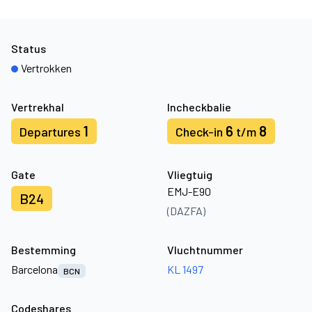
Status
Vertrokken
Vertrekhal
Incheckbalie
1
6
8
Departures
Check-in
t/m
Gate
Vliegtuig
EMJ-E90
B24
(DAZFA)
Bestemming
Vluchtnummer
Barcelona
KL 1497
BCN
Codeshares