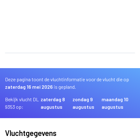
Deze pagina toont de vluchtinformatie voor de vlucht die op
zaterdag 16 mei 2026
is gepland.
Bekijk vlucht DL
zaterdag 8
zondag 9
maandag 10
9353 op:
augustus
augustus
augustus
Vluchtgegevens