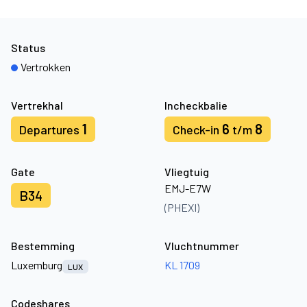
Status
Vertrokken
Vertrekhal
Incheckbalie
1
6
8
Departures
Check-in
t/m
Gate
Vliegtuig
EMJ-E7W
B34
(PHEXI)
Bestemming
Vluchtnummer
Luxemburg
KL 1709
LUX
Codeshares