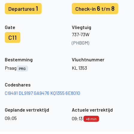
1
6
8
Departures
Check-in
t/m
Gate
Vliegtuig
737-73W
C11
(PHBGM)
Bestemming
Vluchtnummer
Praag
KL 1353
PRG
Codeshares
CI9491
DL9197
GA9476
KQ1355
6E8010
Geplande vertrektijd
Actuele vertrektijd
09:05
09:13
+8 min