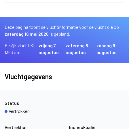
Deze pagina toont de vluchtinformatie voor de vlucht die op
zaterdag 16 mei 2026
is gepland.
Bekijk vlucht KL
vrijdag 7
zaterdag 8
zondag 9
1353 op:
augustus
augustus
augustus
Vluchtgegevens
Status
Vertrokken
Vertrekhal
Incheckbalie