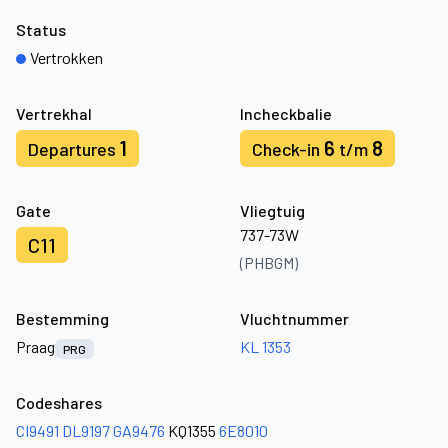
Status
Vertrokken
Vertrekhal
Incheckbalie
1
6
8
Departures
Check-in
t/m
Gate
Vliegtuig
737-73W
C11
(PHBGM)
Bestemming
Vluchtnummer
Praag
KL 1353
PRG
Codeshares
CI9491
DL9197
GA9476
KQ1355
6E8010