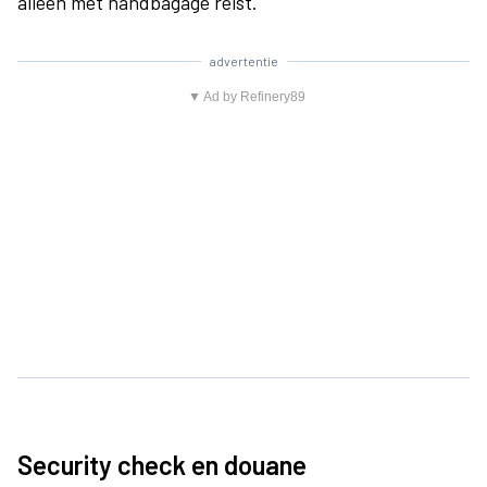
alleen met handbagage reist.
advertentie
▼ Ad by Refinery89
Security check en douane