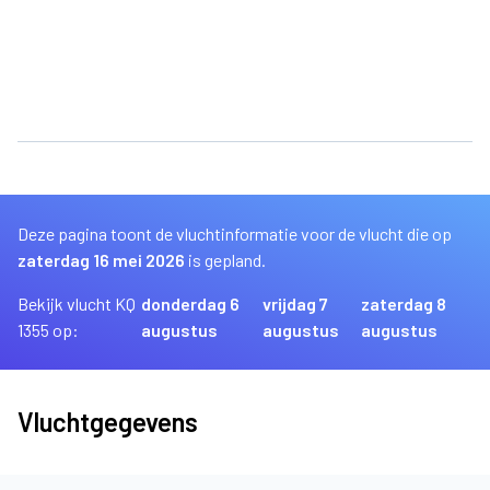
Deze pagina toont de vluchtinformatie voor de vlucht die op
zaterdag 16 mei 2026
is gepland.
Bekijk vlucht KQ
donderdag 6
vrijdag 7
zaterdag 8
1355 op:
augustus
augustus
augustus
Vluchtgegevens