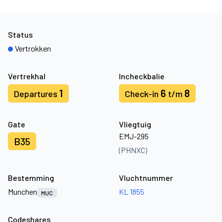
Status
Vertrokken
Vertrekhal
Incheckbalie
1
6
8
Departures
Check-in
t/m
Gate
Vliegtuig
EMJ-295
B35
(PHNXC)
Bestemming
Vluchtnummer
Munchen
KL 1855
MUC
Codeshares