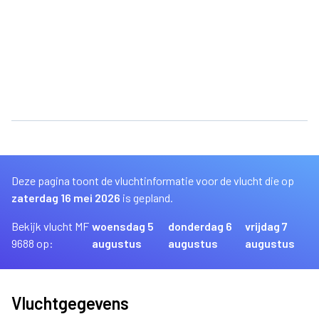
Deze pagina toont de vluchtinformatie voor de vlucht die op
zaterdag 16 mei 2026
is gepland.
Bekijk vlucht MF
woensdag 5
donderdag 6
vrijdag 7
9688 op:
augustus
augustus
augustus
Vluchtgegevens