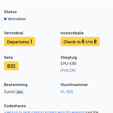
Status
Vertrokken
Vertrekhal
Incheckbalie
1
6
8
Departures
Check-in
t/m
Gate
Vliegtuig
EMJ-E90
B32
(PHEZM)
Bestemming
Vluchtnummer
Zurich
KL 1925
ZRH
Codeshares
AM6349
DL9615
G35620
KQ1963
MF9732
MH5693
SK6706