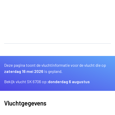
Deze pagina toont de vluchtinformatie voor de vlucht die op
zaterdag 16 mei 2026
is gepland.
Bekijk vlucht SK 6706 op:
donderdag 6 augustus
Vluchtgegevens