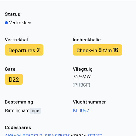
Status
Vertrokken
Vertrekhal
Incheckbalie
2
9
16
Departures
Check-in
t/m
Gate
Vliegtuig
737-73W
D22
(PHBGF)
Bestemming
Vluchtnummer
Birmingham
KL 1047
BHX
Codeshares
AM6494
BT6032
DL9194
G35536
VS6944
6E3217