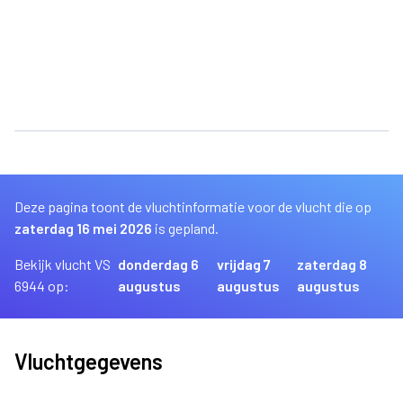
Deze pagina toont de vluchtinformatie voor de vlucht die op
zaterdag 16 mei 2026
is gepland.
Bekijk vlucht VS
donderdag 6
vrijdag 7
zaterdag 8
6944 op:
augustus
augustus
augustus
Vluchtgegevens