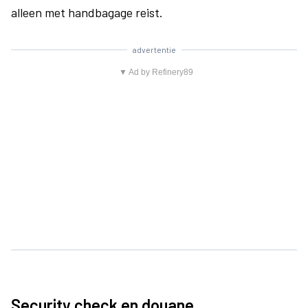
alleen met handbagage reist.
advertentie
▼ Ad by Refinery89
Security check en douane