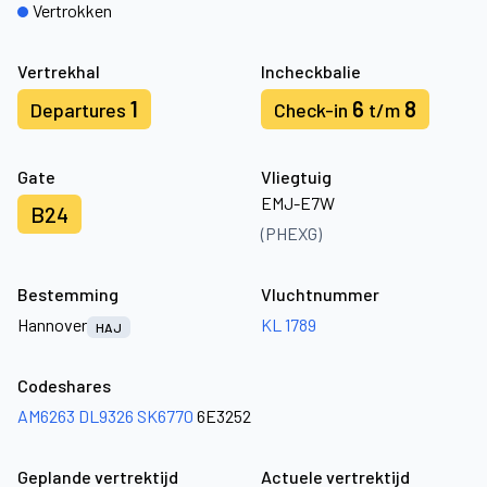
Vertrokken
Vertrekhal
Incheckbalie
1
6
8
Departures
Check-in
t/m
Gate
Vliegtuig
EMJ-E7W
B24
(PHEXG)
Bestemming
Vluchtnummer
Hannover
KL 1789
HAJ
Codeshares
AM6263
DL9326
SK6770
6E3252
Geplande vertrektijd
Actuele vertrektijd