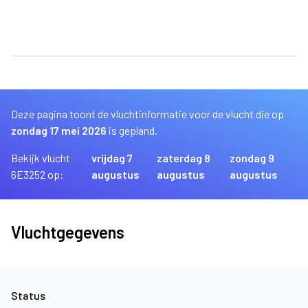
Deze pagina toont de vluchtinformatie voor de vlucht die op
zondag 17 mei 2026
is gepland.
Bekijk vlucht
vrijdag 7
zaterdag 8
zondag 9
6E3252 op:
augustus
augustus
augustus
Vluchtgegevens
Status