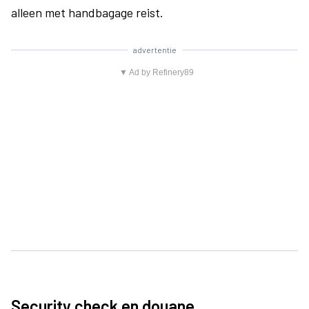
alleen met handbagage reist.
advertentie
▼ Ad by Refinery89
Security check en douane