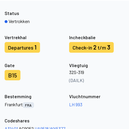
Status
Vertrokken
Vertrekhal
Incheckbalie
1
2
3
Departures
Check-in
t/m
Gate
Vliegtuig
32S-319
B15
(DAILK)
Bestemming
Vluchtnummer
Frankfurt
LH 993
FRA
Codeshares
A31401
AC9052
UA9518
WY5377