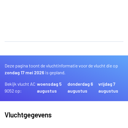
Deze pagina toont de vluchtinformatie voor de vlucht die op
zondag 17 mei 2026
is gepland.
Bekijk vlucht AC
woensdag 5
donderdag 6
vrijdag 7
9052 op:
augustus
augustus
augustus
Vluchtgegevens