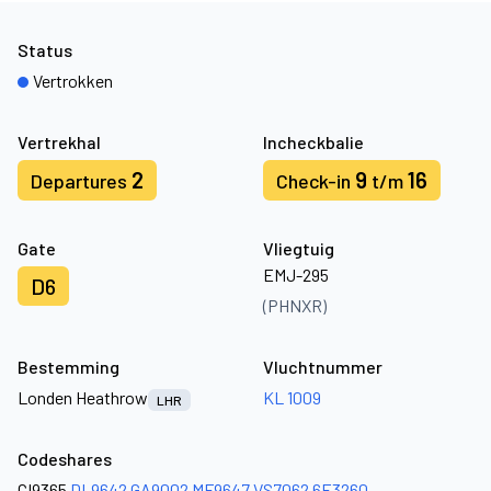
Status
Vertrokken
Vertrekhal
Incheckbalie
2
9
16
Departures
Check-in
t/m
Gate
Vliegtuig
EMJ-295
D6
(PHNXR)
Bestemming
Vluchtnummer
Londen Heathrow
KL 1009
LHR
Codeshares
CI9365
DL9642
GA9002
MF9647
VS7062
6E3260