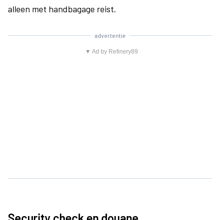
alleen met handbagage reist.
advertentie
▼ Ad by Refinery89
Security check en douane