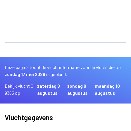
Deze pagina toont de vluchtinformatie voor de vlucht die op
zondag 17 mei 2026
is gepland.
Bekijk vlucht CI
zaterdag 8
zondag 9
maandag 10
9365 op:
augustus
augustus
augustus
Vluchtgegevens