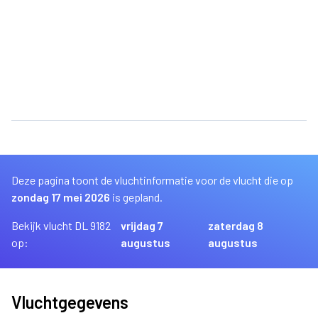
Deze pagina toont de vluchtinformatie voor de vlucht die op
zondag 17 mei 2026
is gepland.
Bekijk vlucht DL 9182
vrijdag 7
zaterdag 8
op:
augustus
augustus
Vluchtgegevens