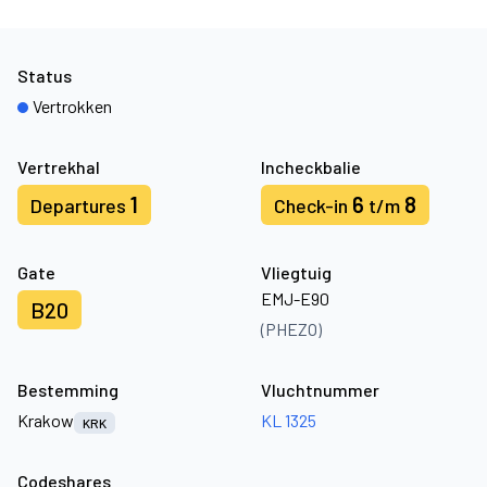
Status
Vertrokken
Vertrekhal
Incheckbalie
1
6
8
Departures
Check-in
t/m
Gate
Vliegtuig
EMJ-E90
B20
(PHEZO)
Bestemming
Vluchtnummer
Krakow
KL 1325
KRK
Codeshares