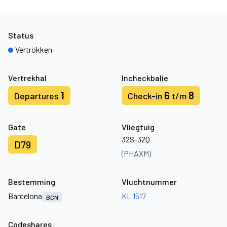
Status
Vertrokken
Vertrekhal
Incheckbalie
1
6
8
Departures
Check-in
t/m
Gate
Vliegtuig
32S-32Q
D79
(PHAXM)
Bestemming
Vluchtnummer
Barcelona
KL 1517
BCN
Codeshares