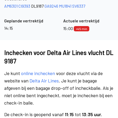
AM6301
CI9393
DL9187
GA9246
MU1841
SV6337
Geplande vertrektijd
Actuele vertrektijd
14:15
15:00
+45 min
Inchecken voor Delta Air Lines vlucht DL
9187
Je kunt
online inchecken
voor deze vlucht via de
website van
Delta Air Lines
. Je kunt je bagage
afgeven bij een bagage drop-off of incheckbalie. Als je
niet online bent ingecheckt, moet je inchecken bij een
check-in balie.
De check-in is geopend vanaf
11:15
tot
13:35 uur.