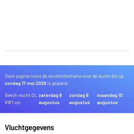
Deze pagina toont de vluchtinformatie voor de vlucht die op
zondag 17 mei 2026
is gepland.
Bekijk vlucht DL
zaterdag 8
zondag 9
maandag 10
9187 op:
augustus
augustus
augustus
Vluchtgegevens