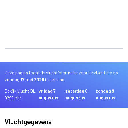
Deze pagina toont de vluchtinformatie voor de vlucht die op
zondag 17 mei 2026
is gepland.
Bekijk vlucht DL
vrijdag 7
zaterdag 8
zondag 9
9299 op:
augustus
augustus
augustus
Vluchtgegevens