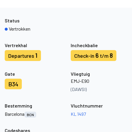
Status
Vertrokken
Vertrekhal
Incheckbalie
1
6
8
Departures
Check-in
t/m
Gate
Vliegtuig
EMJ-E90
B34
(DAWSI)
Bestemming
Vluchtnummer
Barcelona
KL 1497
BCN
Codeshares