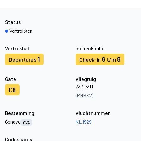
Status
Vertrokken
Vertrekhal
Incheckbalie
1
6
8
Departures
Check-in
t/m
Gate
Vliegtuig
737-73H
C8
(PHBXV)
Bestemming
Vluchtnummer
Geneve
KL 1929
GVA
Codeshares