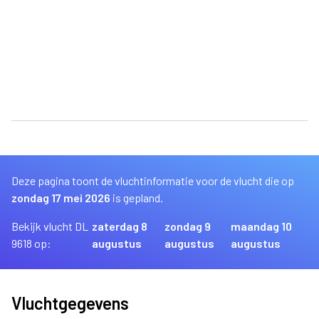
Deze pagina toont de vluchtinformatie voor de vlucht die op
zondag 17 mei 2026
is gepland.
Bekijk vlucht DL
zaterdag 8
zondag 9
maandag 10
9618 op:
augustus
augustus
augustus
Vluchtgegevens