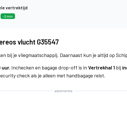
le vertrektijd
7
-2 min
ereos vlucht G35547
n bij je vliegmaatschappij. Daarnaast kun je altijd op Schi
 uur.
Inchecken en bagage drop-off is in
Vertrekhal 1
bij
in
curity check als je alleen met handbagage reist.
advertentie