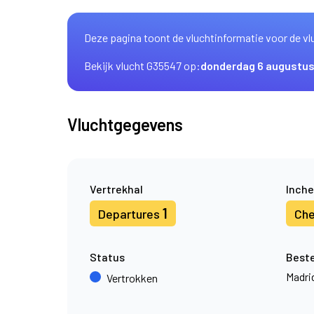
Deze pagina toont de vluchtinformatie voor de vl
Bekijk vlucht G35547 op:
donderdag 6 augustu
Vluchtgegevens
Vertrekhal
Inche
1
Departures
Che
Status
Best
Madri
Vertrokken