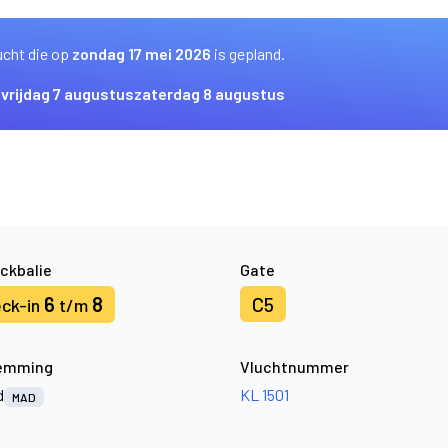
ucht die op
zondag 17 mei 2026
is gepland.
s
vrijdag 7 augustus
zaterdag 8 augustus
ckbalie
Gate
6
8
C5
ck-in
t/m
emming
Vluchtnummer
d
KL 1501
MAD