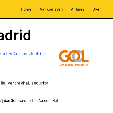
Home
Aankomsten
Airlines
Over
adrid
portes Aereos vlucht
is
ie, vertrekhal, security
pij dan Gol Transportes Aereos. Het