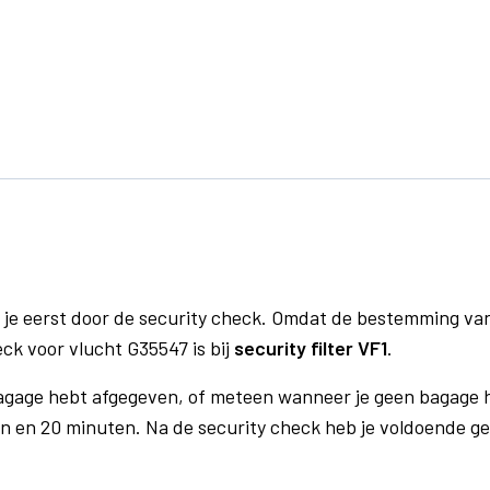
 je eerst door de security check. Omdat de bestemming va
eck voor vlucht G35547 is bij
security filter VF1
.
bagage hebt afgegeven, of meteen wanneer je geen bagage h
n en 20 minuten. Na de security check heb je voldoende gel