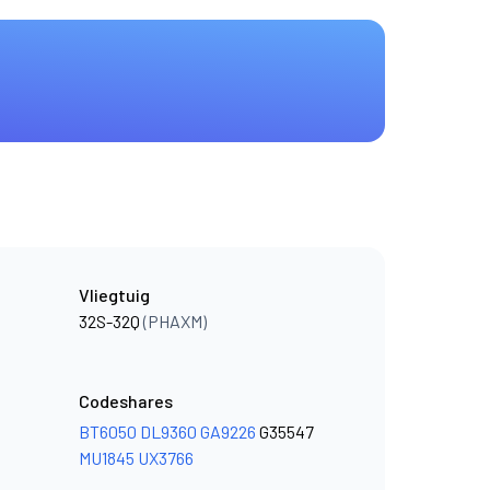
Vliegtuig
32S-32Q
(PHAXM)
Codeshares
BT6050
DL9360
GA9226
G35547
MU1845
UX3766