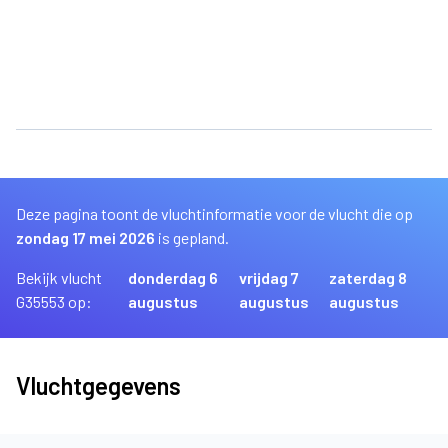
Deze pagina toont de vluchtinformatie voor de vlucht die op
zondag 17 mei 2026
is gepland.
Bekijk vlucht
donderdag 6
vrijdag 7
zaterdag 8
G35553 op:
augustus
augustus
augustus
Vluchtgegevens