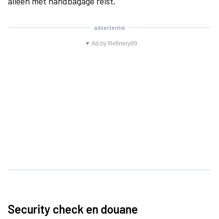
alleen met handbagage reist.
advertentie
▼ Ad by Refinery89
Security check en douane