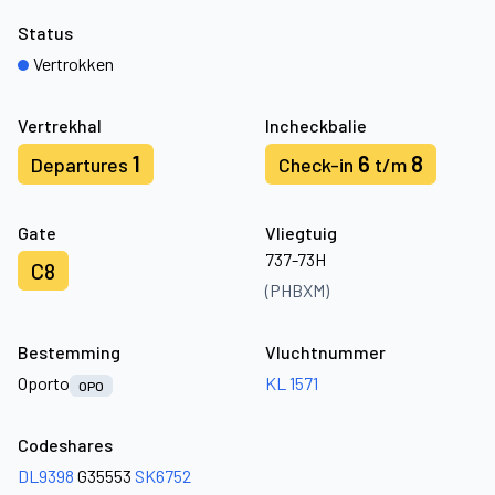
Status
Vertrokken
Vertrekhal
Incheckbalie
1
6
8
Departures
Check-in
t/m
Gate
Vliegtuig
737-73H
C8
(PHBXM)
Bestemming
Vluchtnummer
Oporto
KL 1571
OPO
Codeshares
DL9398
G35553
SK6752