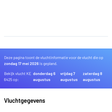
Deze pagina toont de vluchtinformatie voor de vlucht die op
zondag 17 mei 2026
is gepland.
Bekijk vlucht KE
donderdag 6
vrijdag 7
zaterdag 8
6425 op:
augustus
augustus
augustus
Vluchtgegevens