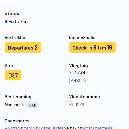
Status
Vertrokken
Vertrekhal
Incheckbalie
2
9
16
Departures
Check-in
t/m
Gate
Vliegtuig
737-73H
D27
(PHBCD)
Bestemming
Vluchtnummer
Manchester
KL 1039
MAN
Codeshares
AM6332
BT6012
DL9366
JU7639
KE6425
KQ1083
MF9668