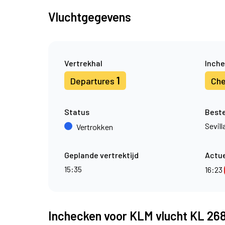
Vluchtgegevens
Vertrekhal
Inche
1
Departures
Che
Status
Best
Sevill
Vertrokken
Geplande vertrektijd
Actue
15:35
16:23
Inchecken voor KLM vlucht KL 26