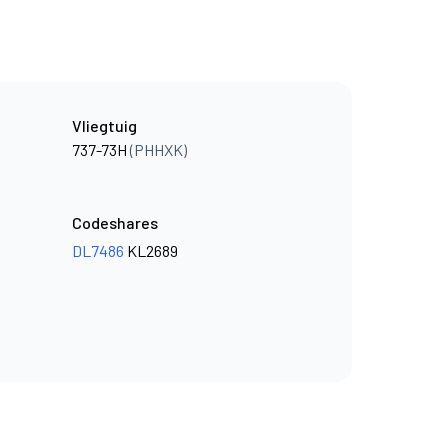
Vliegtuig
737-73H
(PHHXK)
Codeshares
DL7486
KL2689