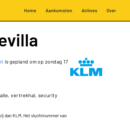
Home
Aankomsten
Airlines
Over
villa
ht
is gepland om op zondag 17
lie, vertrekhal, security
ppij dan KLM. Het vluchtnummer van