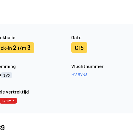
ckbalie
Gate
2
3
C15
ck-in
t/m
emming
Vluchtnummer
a
HV 6733
SVQ
le vertrektijd
+48 min
89