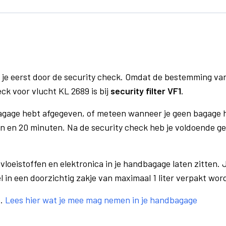
 je eerst door de security check. Omdat de bestemming va
eck voor vlucht KL 2689 is bij
security filter VF1
.
bagage hebt afgegeven, of meteen wanneer je geen bagage h
n en 20 minuten. Na de security check heb je voldoende gel
vloeistoffen en elektronica in je handbagage laten zitten. J
el in een doorzichtig zakje van maximaal 1 liter verpakt wor
e.
Lees hier wat je mee mag nemen in je handbagage