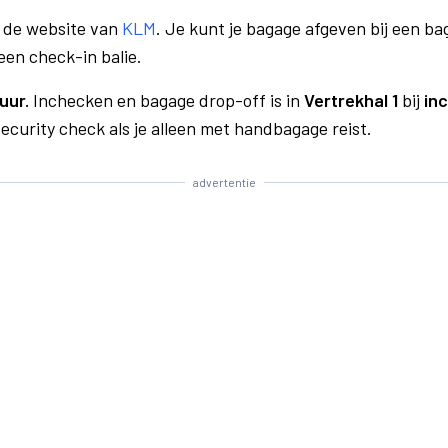
a de website van
KLM
. Je kunt je bagage afgeven bij een bag
een check-in balie.
uur.
Inchecken en bagage drop-off is in
Vertrekhal 1
bij
in
curity check als je alleen met handbagage reist.
advertentie