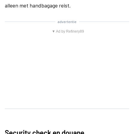
alleen met handbagage reist.
advertentie
▼ Ad by Refinery89
Security check en douane