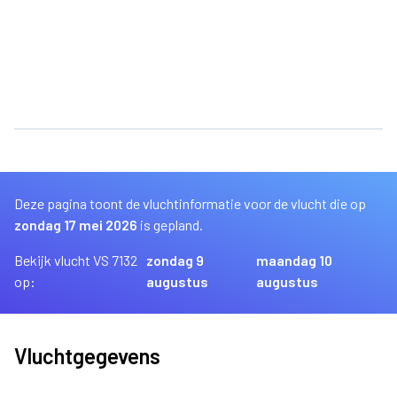
Deze pagina toont de vluchtinformatie voor de vlucht die op
zondag 17 mei 2026
is gepland.
Bekijk vlucht VS 7132
zondag 9
maandag 10
op:
augustus
augustus
Vluchtgegevens