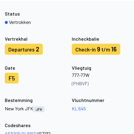
Status
Vertrokken
Vertrekhal
Incheckbalie
2
9
16
Departures
Check-in
t/m
Gate
Vliegtuig
777-77W
F5
(PHBVF)
Bestemming
Vluchtnummer
New York JFK
KL 645
JFK
Codeshares
AF3209
DL9197
VS7132