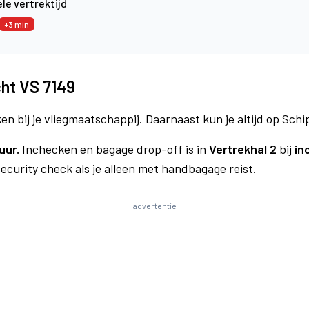
le vertrektijd
+3 min
cht VS 7149
n bij je vliegmaatschappij. Daarnaast kun je altijd op Schi
uur.
Inchecken en bagage drop-off is in
Vertrekhal 2
bij
in
curity check als je alleen met handbagage reist.
advertentie