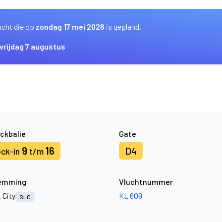
ucht die op
zondag 17 mei 2026
is gepland.
vrijdag 7 augustus
ckbalie
Gate
9
16
D4
ck-in
t/m
emming
Vluchtnummer
. City
KL 609
SLC