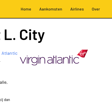
Home
Aankomsten
Airlines
Over
 L. City
n Atlantic
.
lie,
ij dan