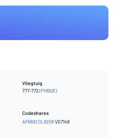
Vliegtuig
777-772
(PHBQE)
Codeshares
AF6691
DL9208
VS7149