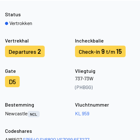
Status
Vertrokken
Vertrekhal
Incheckbalie
2
9
15
Departures
Check-in
t/m
Gate
Vliegtuig
737-73W
D5
(PHBGG)
Bestemming
Vluchtnummer
Newcastle
KL 959
NCL
Codeshares
AM6507
G35540
SV6800
VS7099
6E3277