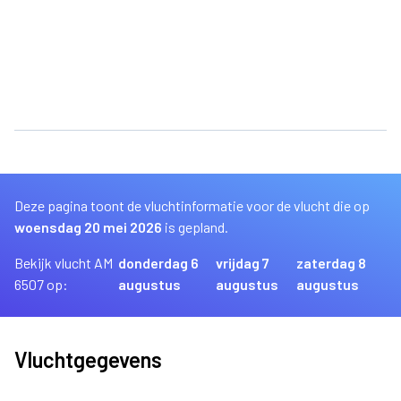
Deze pagina toont de vluchtinformatie voor de vlucht die op
woensdag 20 mei 2026
is gepland.
Bekijk vlucht AM
donderdag 6
vrijdag 7
zaterdag 8
6507 op:
augustus
augustus
augustus
Vluchtgegevens