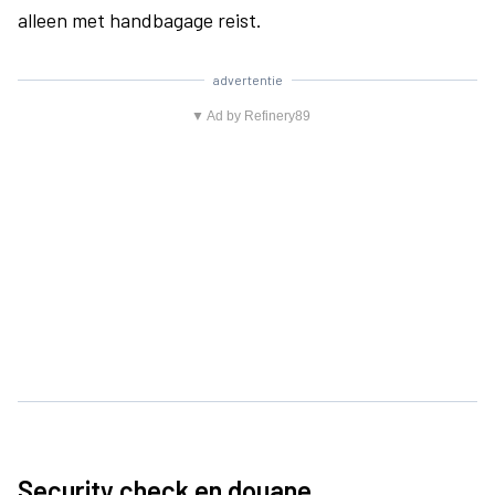
alleen met handbagage reist.
advertentie
▼ Ad by Refinery89
Security check en douane