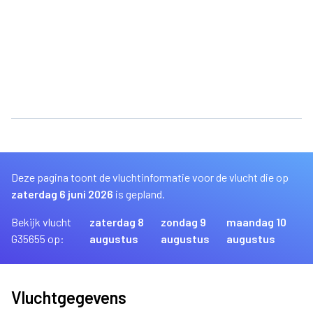
Deze pagina toont de vluchtinformatie voor de vlucht die op
zaterdag 6 juni 2026
is gepland.
Bekijk vlucht
zaterdag 8
zondag 9
maandag 10
G35655 op:
augustus
augustus
augustus
Vluchtgegevens