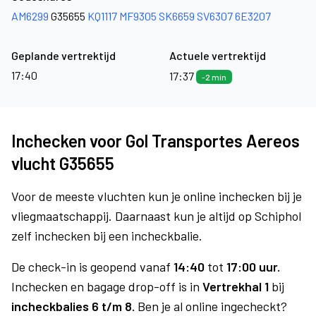
AM6299
G35655
KQ1117
MF9305
SK6659
SV6307
6E3207
Geplande vertrektijd
Actuele vertrektijd
17:40
17:37
-2 min
Inchecken voor Gol Transportes Aereos
vlucht G35655
Voor de meeste vluchten kun je online inchecken bij je
vliegmaatschappij. Daarnaast kun je altijd op Schiphol
zelf inchecken bij een incheckbalie.
De check-in is geopend vanaf
14:40
tot
17:00 uur.
Inchecken en bagage drop-off is in
Vertrekhal 1
bij
incheckbalies 6 t/m 8.
Ben je al online ingecheckt?