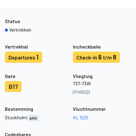
Status
Vertrokken
Vertrekhal
Incheckbalie
1
6
8
Departures
Check-in
t/m
Gate
Vliegtuig
737-73W
B17
(PHBGQ)
Bestemming
Vluchtnummer
Stockholm
KL 1225
ARN
Codeshares