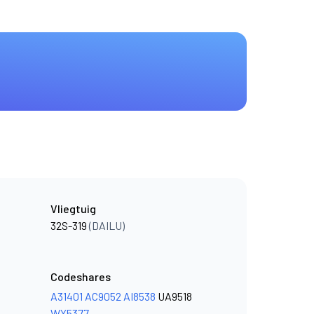
Vliegtuig
32S-319
(DAILU)
Codeshares
A31401
AC9052
AI8538
UA9518
WY5377