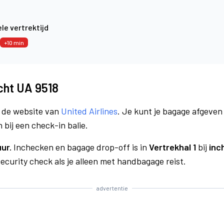
le vertrektijd
+10 min
ucht UA 9518
a de website van
United Airlines
. Je kunt je bagage afgeven 
 bij een check-in balie.
uur.
Inchecken en bagage drop-off is in
Vertrekhal 1
bij
inc
curity check als je alleen met handbagage reist.
advertentie