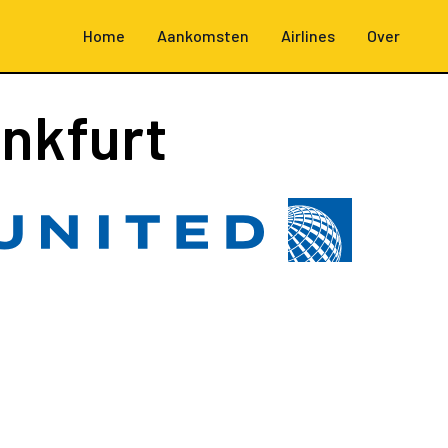
Home
Aankomsten
Airlines
Over
nkfurt