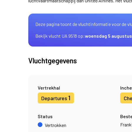
luchtvaartmaatschappij dan United Airlines. Het vl
Deze pagina toont de vluchtinformatie voor de vl
Bekijk vlucht UA 9518 op:
woensdag 5 augustus
Vluchtgegevens
Vertrekhal
Inche
1
Departures
Che
Status
Best
Frank
Vertrokken