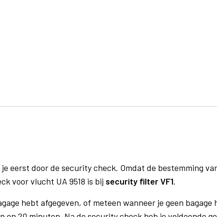
 je eerst door de security check. Omdat de bestemming va
eck voor vlucht UA 9518 is bij
security filter VF1
.
bagage hebt afgegeven, of meteen wanneer je geen bagage h
n en 20 minuten. Na de security check heb je voldoende gel