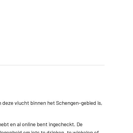
n deze vlucht binnen het Schengen-gebied is,
ebt en al online bent ingecheckt. De
egenheid om iets te drinken, te winkelen of