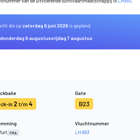
uchtnummer van de uitvoerende luchtvaartmaatschappij is
LH993
.
ucht die op
zaterdag 6 juni 2026
is gepland.
donderdag 6 augustus
vrijdag 7 augustus
ckbalie
Gate
2
4
B23
ck-in
t/m
emming
Vluchtnummer
furt
LH 993
FRA