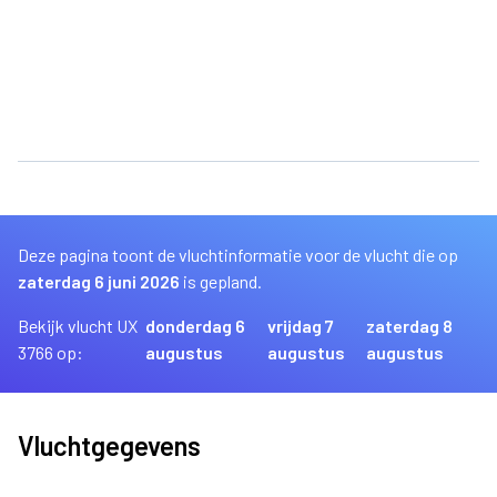
Deze pagina toont de vluchtinformatie voor de vlucht die op
zaterdag 6 juni 2026
is gepland.
Bekijk vlucht UX
donderdag 6
vrijdag 7
zaterdag 8
3766 op:
augustus
augustus
augustus
Vluchtgegevens