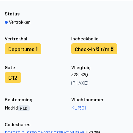
Status
Vertrokken
Vertrekhal
Incheckbalie
1
6
8
Departures
Check-in
t/m
Gate
Vliegtuig
32S-32Q
C12
(PHAXE)
Bestemming
Vluchtnummer
Madrid
KL 1501
MAD
Codeshares
BT6050
DL9360
GA9226
G35547
MU1845
UX3766