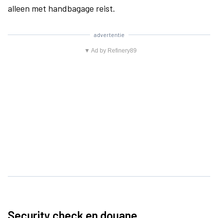
alleen met handbagage reist.
advertentie
▼ Ad by Refinery89
Security check en douane