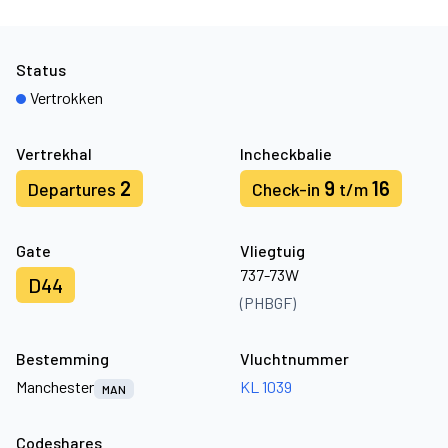
Status
Vertrokken
Vertrekhal
Incheckbalie
2
9
16
Departures
Check-in
t/m
Gate
Vliegtuig
737-73W
D44
(PHBGF)
Bestemming
Vluchtnummer
Manchester
KL 1039
MAN
Codeshares