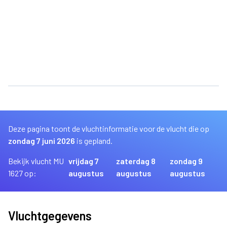
Deze pagina toont de vluchtinformatie voor de vlucht die op
zondag 7 juni 2026
is gepland.
Bekijk vlucht MU
vrijdag 7
zaterdag 8
zondag 9
1627 op:
augustus
augustus
augustus
Vluchtgegevens