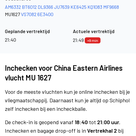
AM6332
BT6012
DL9366
JU7639
KE6425
KQ1083
MF9668
MU1627
VS7082
6E3400
Geplande vertrektijd
Actuele vertrektijd
21:40
21:49
+9 min
Inchecken voor China Eastern Airlines
vlucht MU 1627
Voor de meeste vluchten kun je online inchecken bij je
vliegmaatschappij. Daarnaast kun je altijd op Schiphol
zelf inchecken bij een incheckbalie.
De check-in is geopend vanaf
18:40
tot
21:00 uur.
Inchecken en bagage drop-off is in
Vertrekhal 2
bij