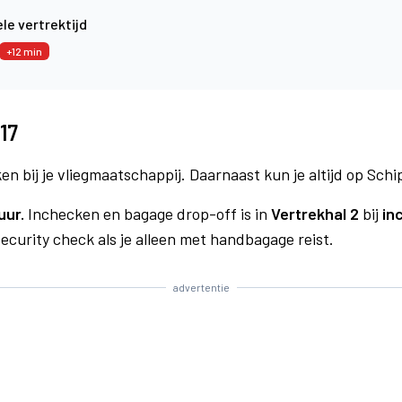
le vertrektijd
+12 min
17
n bij je vliegmaatschappij. Daarnaast kun je altijd op Schi
uur.
Inchecken en bagage drop-off is in
Vertrekhal 2
bij
in
curity check als je alleen met handbagage reist.
advertentie