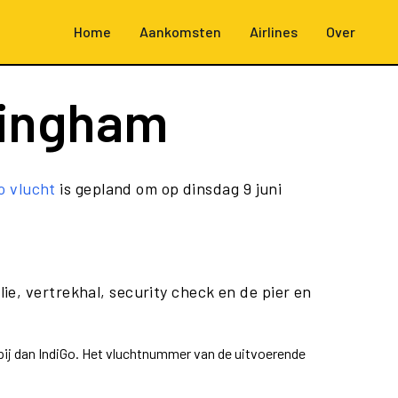
Home
Aankomsten
Airlines
Over
mingham
o vlucht
is gepland om op dinsdag 9 juni
ie, vertrekhal, security check en de pier en
pij dan IndiGo. Het vluchtnummer van de uitvoerende