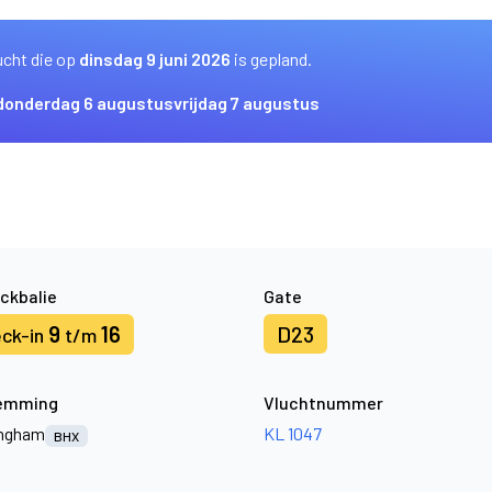
ucht die op
dinsdag 9 juni 2026
is gepland.
donderdag 6 augustus
vrijdag 7 augustus
ckbalie
Gate
9
16
D23
ck-in
t/m
emming
Vluchtnummer
ingham
KL 1047
BHX