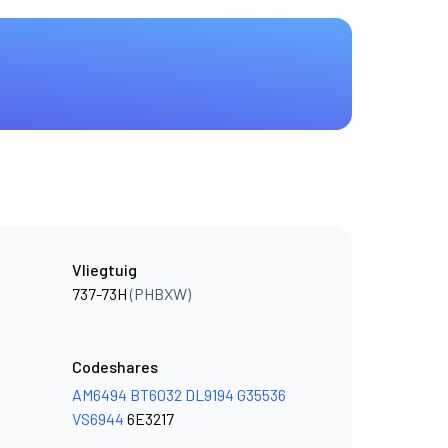
Vliegtuig
737-73H
(PHBXW)
Codeshares
AM6494
BT6032
DL9194
G35536
VS6944
6E3217